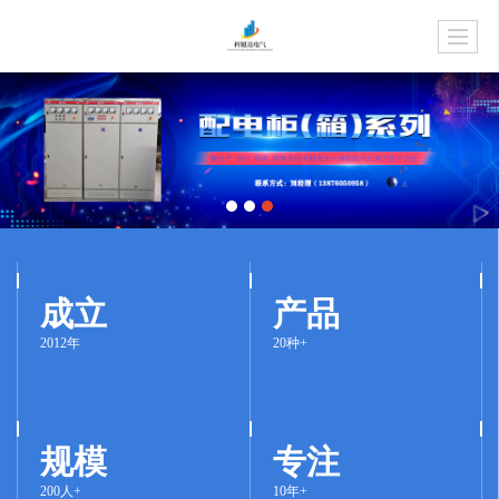
成立
产品
2012年
20种+
规模
专注
200人+
10年+