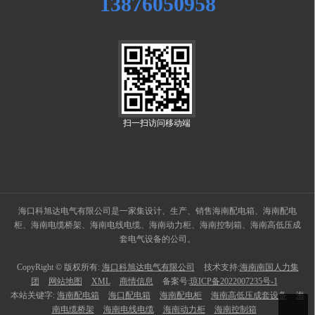
13876050958
扫一扫访问移动端
海口科旭达电气有限公司是一家集设计、生产、销售海南配电箱、海南配电
柜、海南电缆桥架、海南电线电缆、海南动力柜、海南控制箱、海南高低压成
套电气设备的公司。
CopyRight © 版权所有:
海口科旭达电气有限公司
技术支持:
海南南国人力集
团
网站地图
XML
商情信息
备案号:
琼ICP备2022007235号-1
本站关键字:
海南配电箱
海口配电箱
海南配电柜
海南高低压成套设备
海
南电缆桥架
海南电线电缆
海南动力柜
海南控制箱