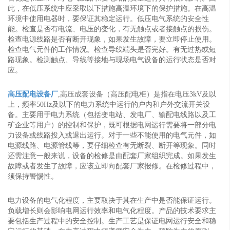
此，在低压系统中应采取以下措施高温环境下的保护措施。在高温
环境中使用电器时，要保证其稳定运行。低压电气系统的安全性
能。检查是否有电流、电压的变化，有无触点或者接触点的损伤。
检查电源线路是否有断开现象，如果发生故障，要立即停止使用。
检查电气元件的工作情况。检查导线端头是否完好。有无过热或短
路现象。检测触点、导线等接地与现场电气设备的运行状态是否对
应。
高压配电设备厂
,高压成套设备（高压配电柜）是指在电压3kV及以
上，频率50Hz及以下的电力系统中运行的户内和户外交流开关设
备。主要用于电力系统（包括变电站、发电厂、输配电线路以及工
矿企业等用户）的控制和保护，既可根据电网运行需要将一部分电
力设备或线路投入或退出运行。对于一些不能使用的电气元件，如
电源线路、电源管线等，要仔细检查有无断裂、断开等现象。同时
还需注意一般来说，设备的检修是由配套厂家组织完成。如果发生
故障或者发生了故障，应该立即向配套厂家报修。在检修过程中，
须保持警惕性。
电力设备的电气化程度，主要取决于其在生产中是否能保证运行。
负载增长则会影响电网运行效率和电气化程度。产品的技术要求主
要包括生产过程中的安全控制。生产工艺是保证电网运行安全和稳