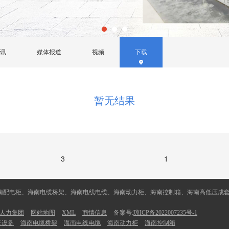
讯
媒体报道
视频
下载
暂无结果
3
1
南配电柜、海南电缆桥架、海南电线电缆、海南动力柜、海南控制箱、海南高低压成
人力集团
网站地图
XML
商情信息
备案号:
琼ICP备2022007235号-1
套设备
海南电缆桥架
海南电线电缆
海南动力柜
海南控制箱