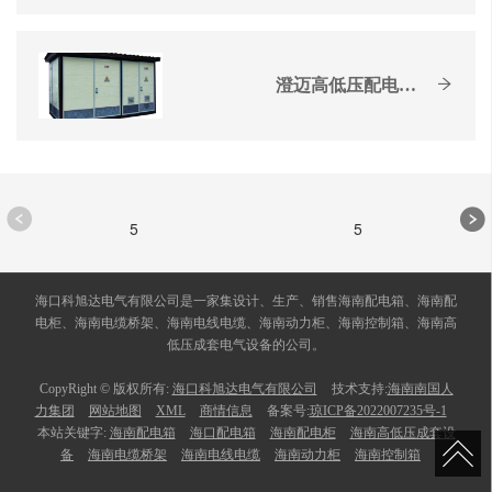
澄迈高低压配电设备生产厂...
5
5
海口科旭达电气有限公司是一家集设计、生产、销售海南配电箱、海南配
电柜、海南电缆桥架、海南电线电缆、海南动力柜、海南控制箱、海南高
低压成套电气设备的公司。
CopyRight © 版权所有:
海口科旭达电气有限公司
技术支持:
海南南国人
力集团
网站地图
XML
商情信息
备案号:
琼ICP备2022007235号-1
本站关键字:
海南配电箱
海口配电箱
海南配电柜
海南高低压成套设
备
海南电缆桥架
海南电线电缆
海南动力柜
海南控制箱